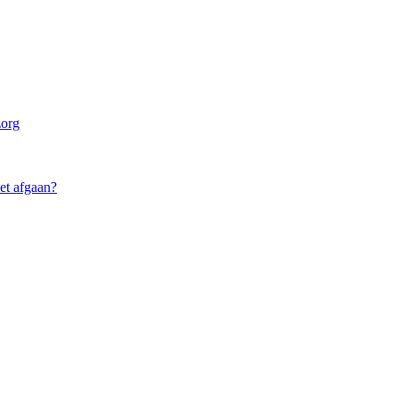
zorg
oet afgaan?